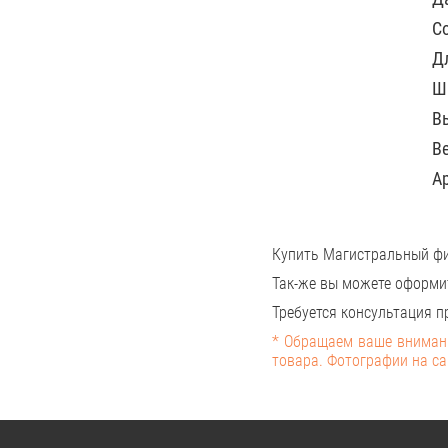
С
Д
Ш
В
Ве
А
Купить Магистральный фи
Так-же вы можете оформи
Требуется консультация пр
* Обращаем ваше внимани
товара. Фотографии на са