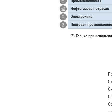
Промышленность
Нефтегазовая отрасль
Электроника
Пищевая промышленнос
(*) Только при использ
П
С
С
С
О
Д