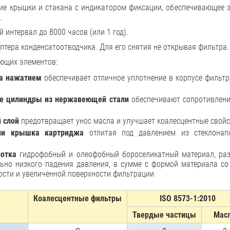
ие крышки и стакана с индикатором фиксации, обеспечивающее 
.
 интервал до 8000 часов (или 1 год).
птера конденсатоотводчика. Для его снятия не открывая фильтра.
ющих элементов:
а нажатием
обеспечивает отличное уплотнение в корпусе фильтр
е цилиндры из нержавеющей стали
обеспечивают сопротивление
 слой
предотвращает унос масла и улучшает коалесцентные свой
ии крышка картриджа
отлитая под давлением из стеклонап
ботка
гидрофобный и олеофобный бороселикатный материал, ра
льно низкого падения давления, в сумме с формой материала со
сти и увеличенной поверхности фильтрации
Коалесцентные фильтры
ISO 8573-1:2010
Твердые частицы
Мас