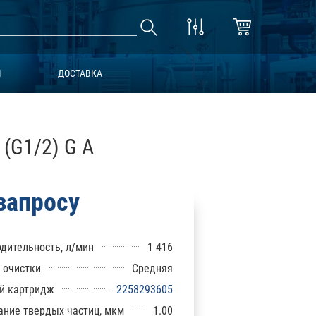
Ы
ДОСТАВКА
(G1/2) G A
запросу
дительность, л/мин
1 416
 очистки
Средняя
й картридж
2258293605
ние твердых частиц, мкм
1.00