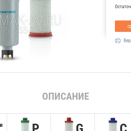
Остаточ
Вер
ОПИСАНИЕ
P
G
C
и