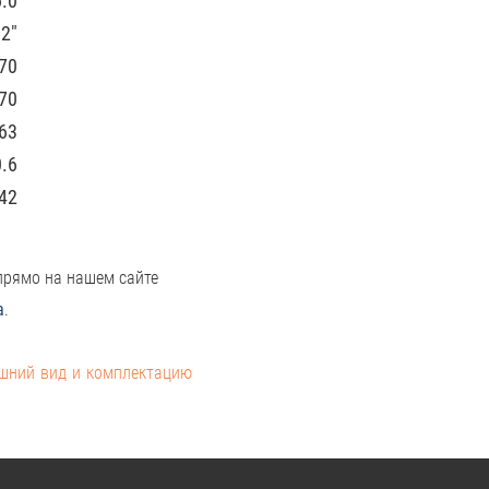
.0
/2″
70
70
63
0.6
42
прямо на нашем сайте
а
.
ешний вид и комплектацию