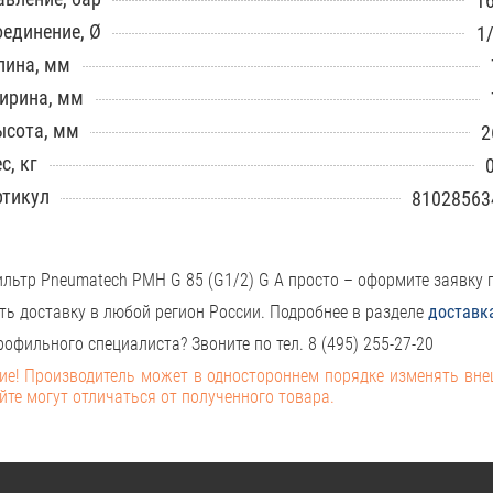
16
оединение, Ø
1
лина, мм
ирина, мм
ысота, мм
2
с, кг
ртикул
81028563
льтр Pneumatech PMH G 85 (G1/2) G A просто – оформите заявку 
ть доставку в любой регион России. Подробнее в разделе
доставк
офильного специалиста? Звоните по тел. 8 (495) 255-27-20
е! Производитель может в одностороннем порядке изменять вн
йте могут отличаться от полученного товара.