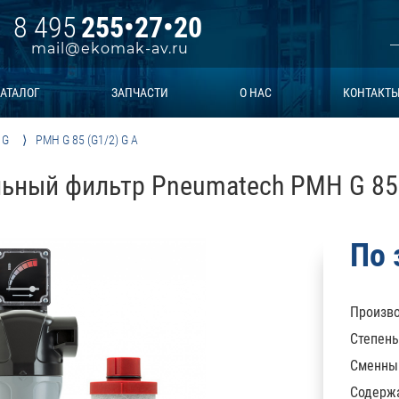
8 495
255•27•20
mail@ekomak-av.ru
АТАЛОГ
ЗАПЧАСТИ
О НАС
КОНТАКТ
 G
PMH G 85 (G1/2) G A
ьный фильтр Pneumatech PMH G 85 
По 
Произво
Степень
Сменны
Содержа