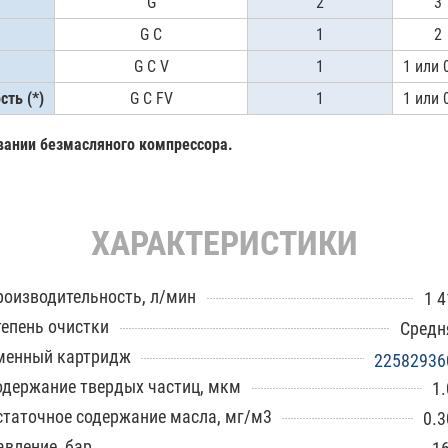
G
2
3
G C
1
2
G C V
1
1 или 0
ть (*)
G C FV
1
1 или 0
овании безмасляного компрессора.
ХАРАКТЕРИСТИКИ
роизводительность, л/мин
1 4
тепень очистки
Средн
менный картридж
22582936
одержание твердых частиц, мкм
1.
статочное содержание масла, мг/м3
0.3
авление, бар