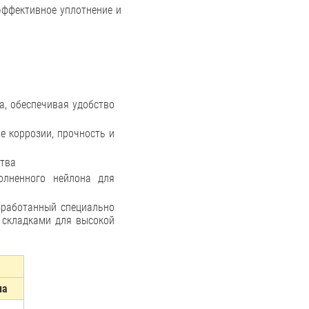
эффективное уплотнение и
а, обеспечивая удобство
 коррозии, прочность и
ства
олненного нейлона для
зработанный специально
 складками для высокой
ла