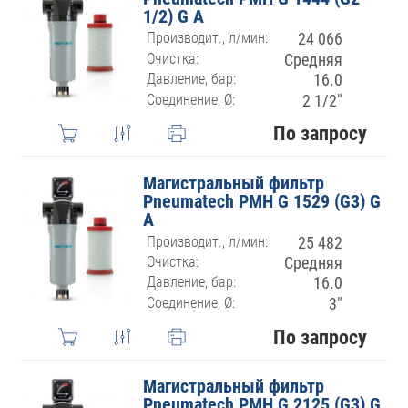
1/2) G A
Производит., л/мин:
24 066
Очистка:
Средняя
Давление, бар:
16.0
Соединение, Ø:
2 1/2″
По запросу
Магистральный фильтр
Pneumatech PMH G 1529 (G3) G
A
Производит., л/мин:
25 482
Очистка:
Средняя
Давление, бар:
16.0
Соединение, Ø:
3″
По запросу
Магистральный фильтр
Pneumatech PMH G 2125 (G3) G