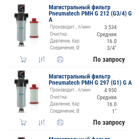
Магистральный фильтр
Pneumatech PMH G 212 (G3/4) G
A
Производит., л/мин:
3 534
Очистка:
Средняя
Давление, бар:
16.0
Соединение, Ø:
3/4″
По запросу
Магистральный фильтр
Pneumatech PMH G 297 (G1) G A
Производит., л/мин:
4 950
Очистка:
Средняя
Давление, бар:
16.0
Соединение, Ø:
1″
По запросу