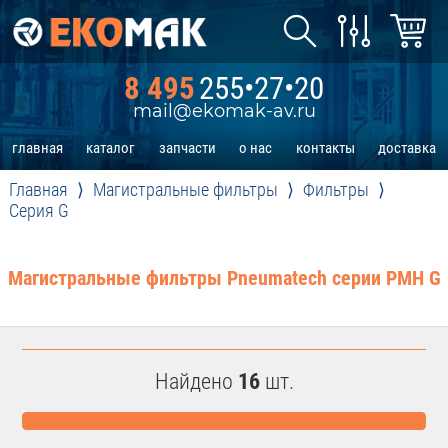
8 495
255•27•20
mail@ekomak-av.ru
главная
каталог
запчасти
о нас
контакты
доставка
Главная
Магистральные фильтры
Фильтры
Серия G
Магистральные фильтры Pneumatech серии PMH G
Найдено
16
шт.