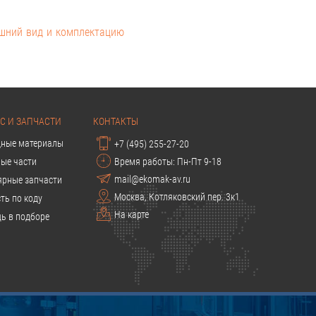
ешний вид и комплектацию
С И ЗАПЧАСТИ
КОНТАКТЫ
дные материалы
+7 (495) 255-27-20
ые части
Время работы: Пн-Пт 9-18
mail@ekomak-av.ru
ярные запчасти
Москва, Котляковский пер. 3к1
ть по коду
На карте
ь в подборе