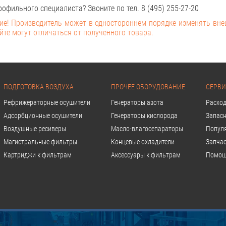
офильного специалиста? Звоните по тел. 8 (495) 255-27-20
е! Производитель может в одностороннем порядке изменять вн
йте могут отличаться от полученного товара.
ПОДГОТОВКА ВОЗДУХА
ПРОЧЕЕ ОБОРУДОВАНИЕ
СЕРВИ
Рефрижераторные осушители
Генераторы азота
Расхо
Адсорбционные осушители
Генераторы кислорода
Запасн
Воздушные ресиверы
Масло-влагосепараторы
Попул
Магистральные фильтры
Концевые охладители
Запчас
Картриджи к фильтрам
Аксессуары к фильтрам
Помощ