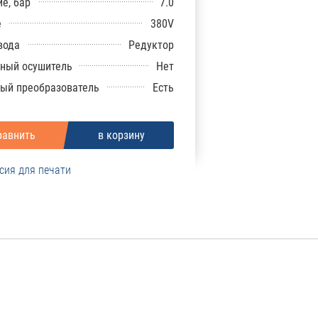
е, бар
7.0
е
380V
вода
Редуктор
ный осушитель
Нет
ый преобразователь
Есть
сия для печати