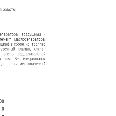
а работы
сепаратора, воздушный и
емент маслосепаратора,
шкаф в сборе, контроллер
рузочный клапан, клапан
, панель предварительной
ая рама без специальных
и давления, металлический
00
7.0