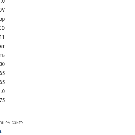
.0
0V
ор
CO
11
ет
ть
00
65
65
0.0
75
нашем сайте
а
.