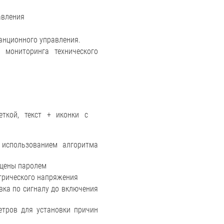
авления
анционного управления.
 мониторинга технического
еткой, текст + иконки c
 использованием алгоритма
ищены паролем
трического напряжения
вка по сигналу до включения
етров для установки причин