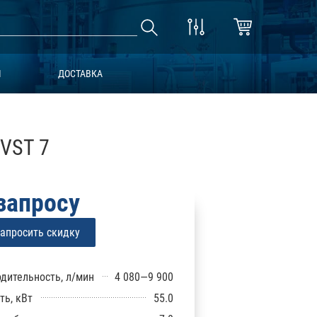
Ы
ДОСТАВКА
VST 7
запросу
апросить скидку
дительность, л/мин
4 080—9 900
ь, кВт
55.0