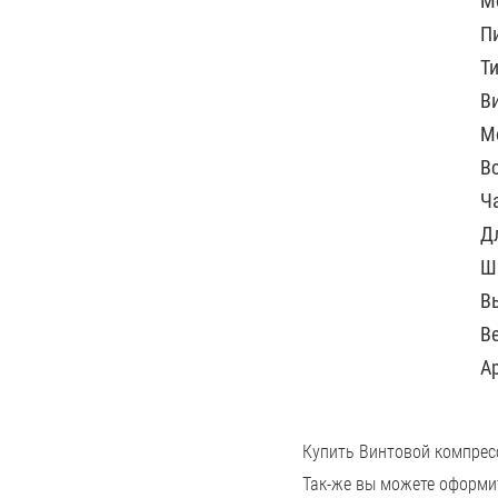
М
П
Т
В
М
В
Ч
Д
Ш
В
Ве
А
Купить Винтовой компрес
Так-же вы можете оформи