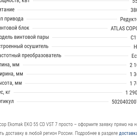
ощность, кВт
55
итание
38
ип привода
Редукт
интовой блок
ATLAS COP
одель винтовой пары
C1
строенный осушитель
Н
астотный преобразователь
Ес
лина, мм
2 1
ирина, мм
1 3
ысота, мм
1 7
с, кг
1 29
ртикул
502040200
сор Ekomak EKO 55 CD VST 7 просто – оформите заявку прямо на 
ть доставку в любой регион России. Подробнее в разделе
доставк