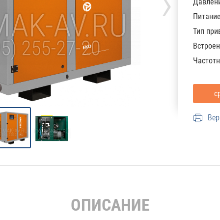
›
Давлени
Питани
Тип при
Встроен
Частотн
Вер
ОПИСАНИЕ