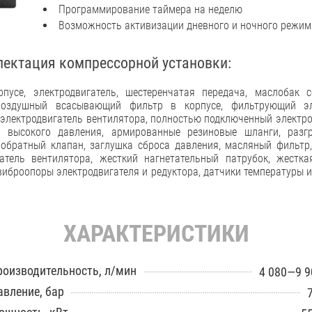
Программирование таймера на неделю
Возможность активизации дневного и ночного режим
лектация компрессорной установки:
пусе, электродвигатель, шестеренчатая передача, маслобак 
воздушный всасывающий фильтр в корпусе, фильтрующий эл
, электродвигатель вентилятора, полностью подключенный электро
а высокого давления, армированные резиновые шланги, разг
обратный клапан, заглушка сброса давления, масляный фильтр
гатель вентилятора, жесткий нагнетательный патрубок, жестк
виброопоры электродвигателя и редуктора, датчики температуры 
ХАРАКТЕРИСТИКИ
роизводительность, л/мин
4 080—9 9
авление, бар