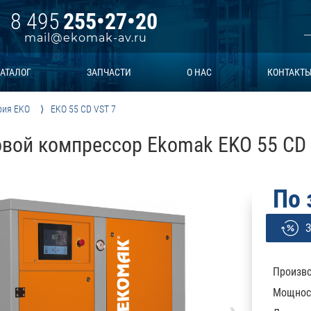
8 495
255•27•20
mail@ekomak-av.ru
АТАЛОГ
ЗАПЧАСТИ
О НАС
КОНТАКТ
рия EKO
EKO 55 CD VST 7
вой компрессор Ekomak EKO 55 CD 
По 
З
Произво
Мощност