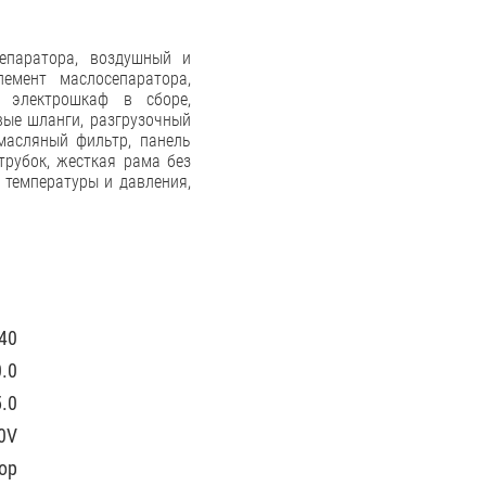
сепаратора, воздушный и
емент маслосепаратора,
й электрошкаф в сборе,
вые шланги, разгрузочный
масляный фильтр, панель
трубок, жесткая рама без
 температуры и давления,
40
.0
.0
0V
ор