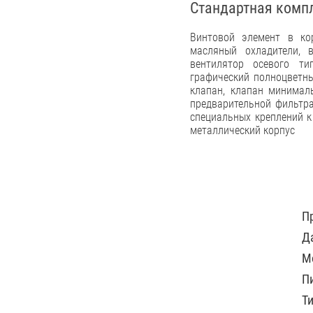
Стандартная комп
Винтовой элемент в кор
масляный охладители, 
вентилятор осевого ти
графический полноцветны
клапан, клапан минимал
предварительной фильтра
специальных креплений к
металлический корпус
П
Д
М
П
Т