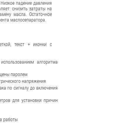
 Низкое падение давления
ляет: снизить затраты на
амену масла. Остаточное
мента маслосепаратора.
еткой, текст + иконки c
 использованием алгоритма
ищены паролем
трического напряжения
вка по сигналу до включения
етров для установки причин
а работы