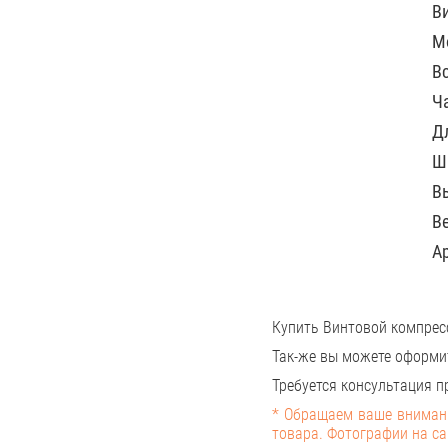
В
М
В
Ч
Д
Ш
В
Ве
А
Купить Винтовой компрес
Так-же вы можете оформи
Требуется консультация пр
* Обращаем ваше внимани
товара. Фотографии на са