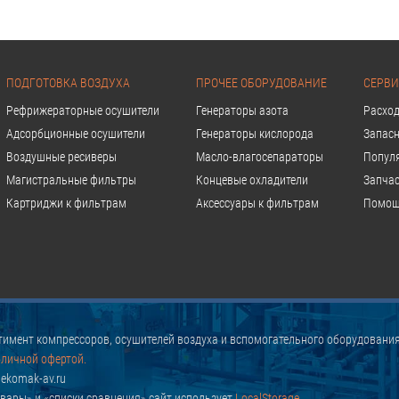
ПОДГОТОВКА ВОЗДУХА
ПРОЧЕЕ ОБОРУДОВАНИЕ
СЕРВИ
Рефрижераторные осушители
Генераторы азота
Расхо
Адсорбционные осушители
Генераторы кислорода
Запасн
Воздушные ресиверы
Масло-влагосепараторы
Попул
Магистральные фильтры
Концевые охладители
Запчас
Картриджи к фильтрам
Аксессуары к фильтрам
Помощ
имент компрессоров, осушителей воздуха и вспомогательного оборудования
бличной офертой.
ekomak-av.ru
вары» и «списки сравнения» сайт использует
LocalStorage