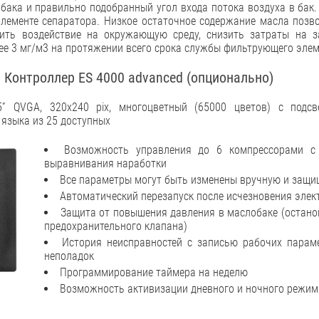
бака и правильно подобранный угол входа потока воздуха в бак.
ементе сепаратора. Низкое остаточное содержание масла позво
шить воздействие на окружающую среду, снизить затраты на з
лее 3 мг/м3 на протяжении всего срока службы фильтрующего эле
 Контроллер ES 4000 advanced (опционально)
5” QVGA, 320x240 pix, многоцветный (65000 цветов) с подсв
языка из 25 доступных
Возможность управления до 6 компрессорами с
выравнивания наработки
Все параметры могут быть изменены вручную и защ
Автоматический перезапуск после исчезновения элек
Защита от повышения давления в маслобаке (остано
предохранительного клапана)
История неисправностей с записью рабочих парам
неполадок
Программирование таймера на неделю
Возможность активизации дневного и ночного режим