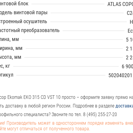
интовой блок
ATLAS COP
одель винтовой пары
C2
строенный осушитель
Н
астотный преобразователь
Ес
лина, мм
5 1
ирина, мм
2 1
ысота, мм
2 2
с, кг
6 90
ртикул
502040201
сор Ekomak EKO 315 CD VST 10 просто – оформите заявку прямо н
ть доставку в любой регион России. Подробнее в разделе
доставк
офильного специалиста? Звоните по тел. 8 (495) 255-27-20
е! Производитель может в одностороннем порядке изменять вн
йте могут отличаться от полученного товара.