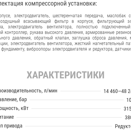
лектация компрессорной установки:
пусе, электродвигатель, шестеренчатая передача, маслобак 
воздушный всасывающий фильтр в корпусе, фильтрующий эл
па, электродвигатель вентилятора, полностью подключенны
й контроллер, рукава высокого давления, армированные резино
ьного давления, обратный клапан, заглушка сброса давления, 
ции, электродвигатель вентилятора, жесткий нагнетательный па
 фундаменту, виброопоры электродвигателя и редуктора, датчики
ХАРАКТЕРИСТИКИ
роизводительность, л/мин
14 460—48 2
авление, бар
10
ощность, кВт
315
итание
38
ип привода
Редукт