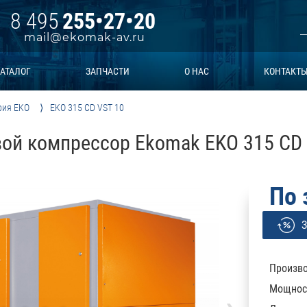
8 495
255•27•20
mail@ekomak-av.ru
АТАЛОГ
ЗАПЧАСТИ
О НАС
КОНТАКТ
рия EKO
EKO 315 CD VST 10
ой компрессор Ekomak EKO 315 CD
По 
З
Произво
Мощност