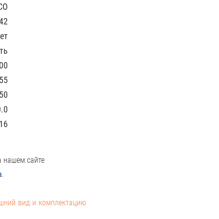
CO
42
ет
ть
00
55
50
0.0
16
а нашем сайте
а
.
ешний вид и комплектацию