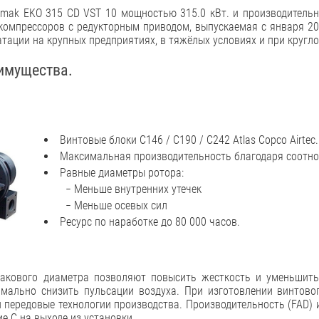
mak EKO 315 CD VST 10 мощностью 315.0 кВт. и производитель
компрессоров с редукторным приводом, выпускаемая с января 20
тации на крупных предприятиях, в тяжёлых условиях и при кругло
имущества.
Винтовые блоки C146 / C190 / C242 Atlas Copco Airtec.
Максимальная производительность благодаря соотно
Равные диаметры ротора:
− Меньше внутренних утечек
− Меньше осевых сил
Ресурс по наработке до 80 000 часов.
акового диаметра позволяют повысить жесткость и уменьшит
имально снизить пульсации воздуха. При изготовлении винтов
 передовые технологии производства. Производительность (FAD) и
е C на выходе из установки.