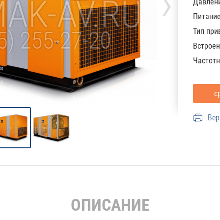
›
Давлени
Питани
Тип при
Встроен
Частотн
Вер
ОПИСАНИЕ