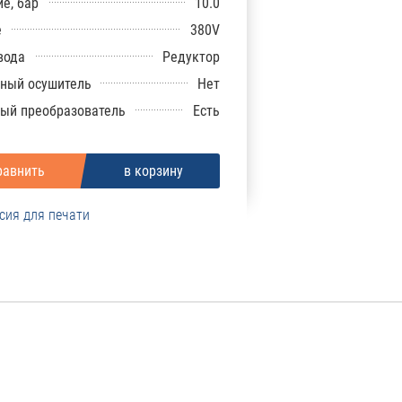
е, бар
10.0
е
380V
вода
Редуктор
ный осушитель
Нет
ый преобразователь
Есть
сия для печати