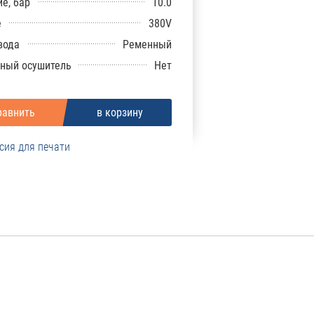
е, бар
10.0
е
380V
вода
Ременный
ный осушитель
Нет
сия для печати