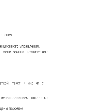
авления
анционного управления.
 мониторинга технического
еткой, текст + иконки c
 использованием алгоритма
ищены паролем