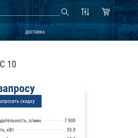
Ы
ДОСТАВКА
C 10
запросу
апросить скидку
дительность, л/мин
7 900
ь, кВт
55.0