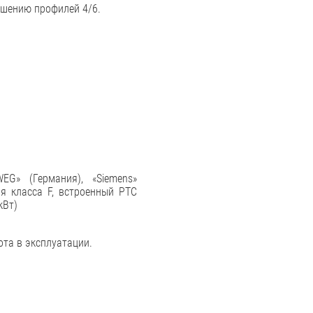
шению профилей 4/6.
EG» (Германия), «Siemens»
ия класса F, встроенный РТС
кВт)
ота в эксплуатации.