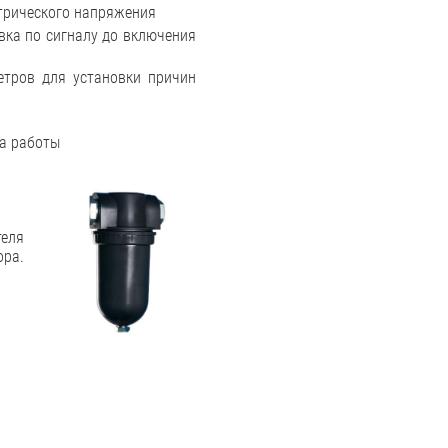
трического напряжения
вка по сигналу до включения
етров для установки причин
а работы
теля
ра.