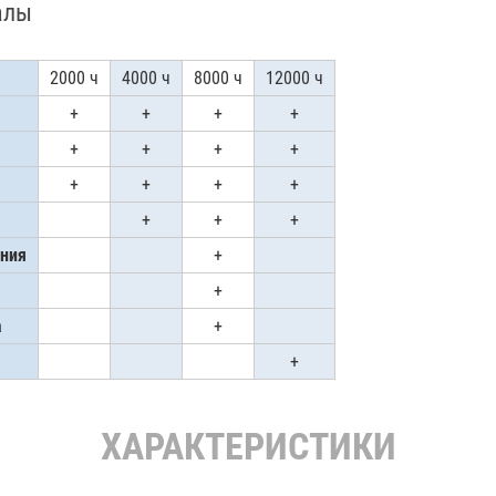
алы
2000 ч
4000 ч
8000 ч
12000 ч
+
+
+
+
+
+
+
+
+
+
+
+
+
+
+
ения
+
+
а
+
+
ХАРАКТЕРИСТИКИ