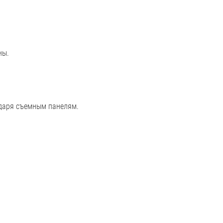
ны.
одаря съемным панелям.