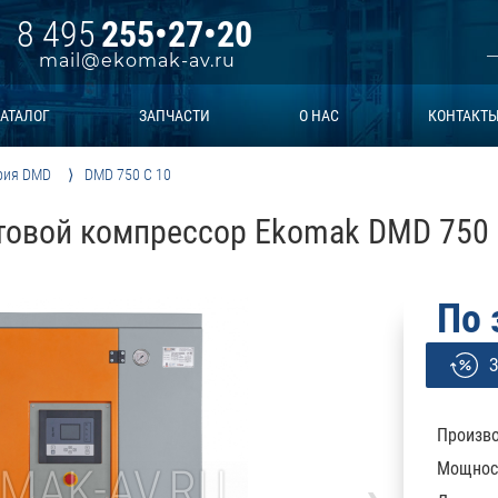
8 495
255•27•20
mail@ekomak-av.ru
АТАЛОГ
ЗАПЧАСТИ
О НАС
КОНТАКТ
рия DMD
DMD 750 C 10
товой компрессор Ekomak DMD 750 
По 
З
Произво
Мощност