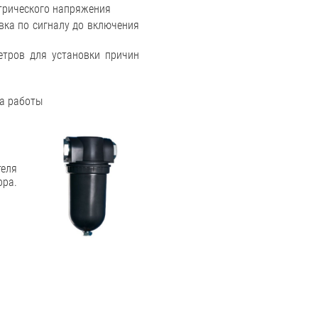
трического напряжения
вка по сигналу до включения
етров для установки причин
а работы
теля
ра.