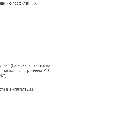
шению профилей 4/6.
EG» (Германия), «Siemens»
ия класса F, встроенный РТС
кВт)
ота в эксплуатации.