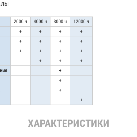
алы
2000 ч
4000 ч
8000 ч
12000 ч
+
+
+
+
+
+
+
+
+
+
+
+
+
+
+
ения
+
+
а
+
+
ХАРАКТЕРИСТИКИ