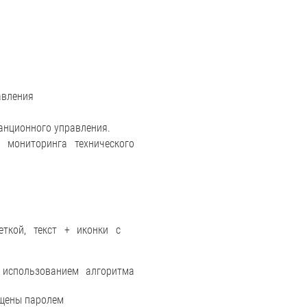
авления
анционного управления.
 мониторинга технического
еткой, текст + иконки c
 использованием алгоритма
ищены паролем