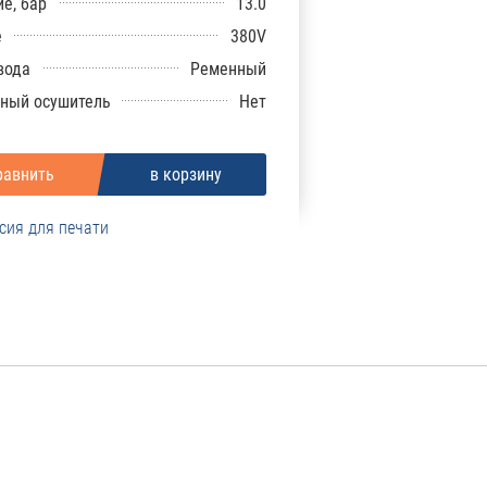
е, бар
13.0
е
380V
вода
Ременный
ный осушитель
Нет
сия для печати