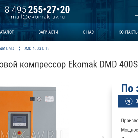
8 495
255•27•20
mail@ekomak-av.ru
АТАЛОГ
ЗАПЧАСТИ
О НАС
КОНТАКТ
рия DMD
DMD 400S C 13
овой компрессор Ekomak DMD 400S
По 
З
Произво
Мощност