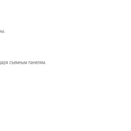
ны.
одаря съемным панелям.