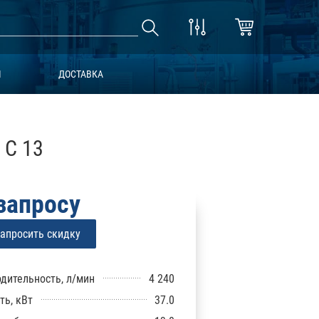
Ы
ДОСТАВКА
 C 13
запросу
апросить скидку
дительность, л/мин
4 240
ь, кВт
37.0