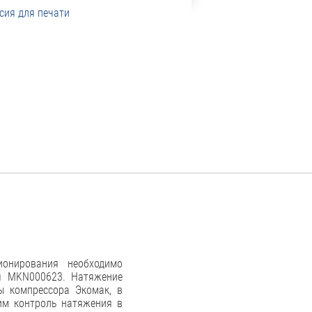
сия для печати
ионирования необходимо
я MKN000623. Натяжение
ы компрессора Экомак, в
дим контроль натяжения в