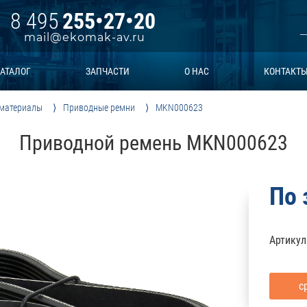
8 495
255•27•20
mail@ekomak-av.ru
АТАЛОГ
ЗАПЧАСТИ
О НАС
КОНТАКТ
 материалы
Приводные ремни
MKN000623
Приводной ремень MKN000623
По 
Артикул