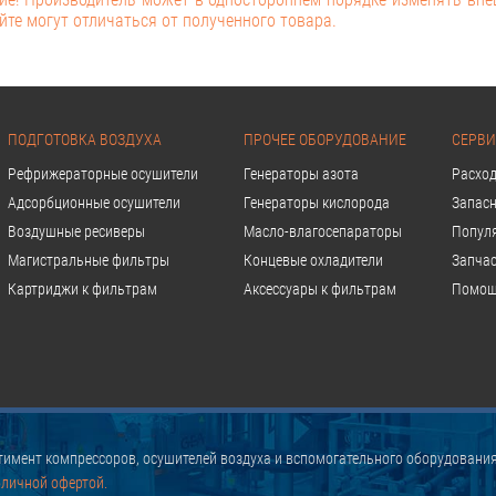
йте могут отличаться от полученного товара.
ПОДГОТОВКА ВОЗДУХА
ПРОЧЕЕ ОБОРУДОВАНИЕ
СЕРВИ
Рефрижераторные осушители
Генераторы азота
Расхо
Адсорбционные осушители
Генераторы кислорода
Запасн
Воздушные ресиверы
Масло-влагосепараторы
Попул
Магистральные фильтры
Концевые охладители
Запчас
Картриджи к фильтрам
Аксессуары к фильтрам
Помощ
имент компрессоров, осушителей воздуха и вспомогательного оборудования
бличной офертой.