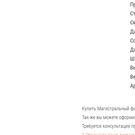
П
С
С
Д
С
Д
Ш
В
Ве
А
Купить Магистральный фи
Так-же вы можете оформи
Требуется консультация пр
* Обращаем ваше внимани