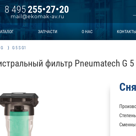
8 495
255•27•20
mail@ekomak-av.ru
АТАЛОГ
ЗАПЧАСТИ
О НАС
КОНТАКТ
 G
G 5 S G1
стральный фильтр Pneumatech G 5
Сня
Произво
Степень
Сменны