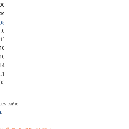
00
яя
05
.0
1"
10
10
14
2.1
05
шем сайте
а
.
ешний вид и комплектацию