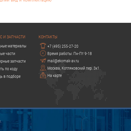
С И ЗАПЧАСТИ
КОНТАКТЫ
дные материалы
+7 (495) 255-27-20
ые части
Время работы: Пн-Пт 9-18
mail@ekomak-av.ru
ярные запчасти
Москва, Котляковский пер. 3к1
ть по коду
На карте
ь в подборе
.