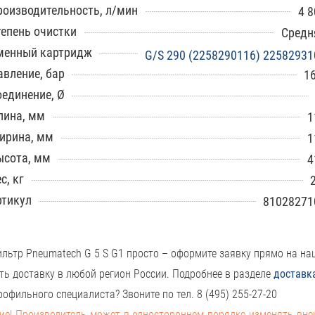
роизводительность, л/мин
4 8
тепень очистки
Средн
менный картридж
G/S 290 (2258290116) 22582931
авление, бар
16
оединение, Ø
лина, мм
1
ирина, мм
1
ысота, мм
4
с, кг
ртикул
81028271
льтр Pneumatech G 5 S G1 просто – оформите заявку прямо на на
ть доставку в любой регион России. Подробнее в разделе
доставк
офильного специалиста? Звоните по тел. 8 (495) 255-27-20
е! Производитель может в одностороннем порядке изменять вн