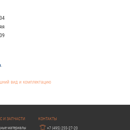
34
яя
09
а
.
ешний вид и комплектацию
С И ЗАПЧАСТИ
КОНТАКТЫ
дные материалы
+7 (495) 255-27-20