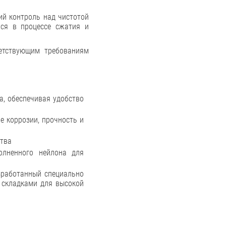
ий контроль над чистотой
ься в процессе сжатия и
етствующим требованиям
а, обеспечивая удобство
 коррозии, прочность и
ства
олненного нейлона для
зработанный специально
 складками для высокой