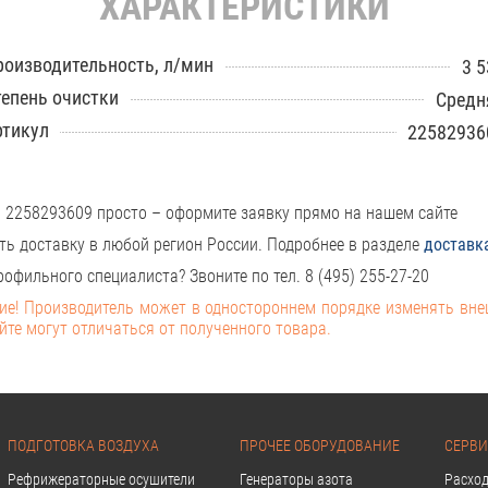
ХАРАКТЕРИСТИКИ
роизводительность, л/мин
3 5
тепень очистки
Средн
ртикул
22582936
 2258293609 просто – оформите заявку прямо на нашем сайте
ть доставку в любой регион России. Подробнее в разделе
доставк
офильного специалиста? Звоните по тел. 8 (495) 255-27-20
е! Производитель может в одностороннем порядке изменять вн
йте могут отличаться от полученного товара.
ПОДГОТОВКА ВОЗДУХА
ПРОЧЕЕ ОБОРУДОВАНИЕ
СЕРВИ
Рефрижераторные осушители
Генераторы азота
Расхо