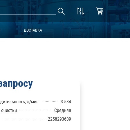
Ы
ДОСТАВКА
запросу
дительность, л/мин
3 534
 очистки
Средняя
2258293609