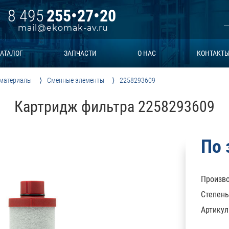
8 495
255•27•20
mail@ekomak-av.ru
АТАЛОГ
ЗАПЧАСТИ
О НАС
КОНТАКТ
 материалы
Сменные элементы
2258293609
Картридж фильтра 2258293609
По 
Произво
Степень
Артикул