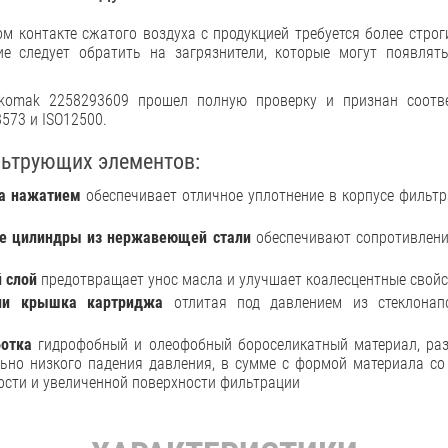
м контакте сжатого воздуха с продукцией требуется более строг
ие следует обратить на загрязнители, которые могут появлят
komak 2258293609 прошел полную проверку и признан соотв
573 и ISO12500.
ьтрующих элементов:
а нажатием
обеспечивает отличное уплотнение в корпусе фильтр
е цилиндры из нержавеющей стали
обеспечивают сопротивление
 слой
предотвращает унос масла и улучшает коалесцентные свой
ии крышка картриджа
отлитая под давлением из стеклонап
ботка
гидрофобный и олеофобный бороселикатный материал, ра
льно низкого падения давления, в сумме с формой материала со
сти и увеличенной поверхности фильтрации