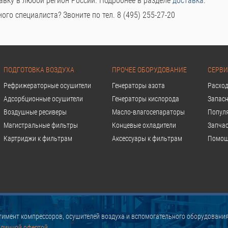
авку в любой регион России. Подробнее в разделе
доставка
.
го специалиста? Звоните по тел. 8 (495) 255-27-20
ПОДГОТОВКА ВОЗДУХА
ПРОЧЕЕ ОБОРУДОВАНИЕ
СЕРВИ
Рефрижераторные осушители
Генераторы азота
Расхо
Адсорбционные осушители
Генераторы кислорода
Запасн
Воздушные ресиверы
Масло-влагосепараторы
Попул
Магистральные фильтры
Концевые охладители
Запчас
Картриджи к фильтрам
Аксессуары к фильтрам
Помощ
имент компрессоров, осушителей воздуха и вспомогательного оборудования
бличной офертой.