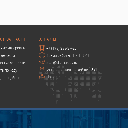
С И ЗАПЧАСТИ
КОНТАКТЫ
дные материалы
+7 (495) 255-27-20
ые части
Время работы: Пн-Пт 9-18
mail@ekomak-av.ru
ярные запчасти
Москва, Котляковский пер. 3к1
ть по коду
На карте
ь в подборе
.