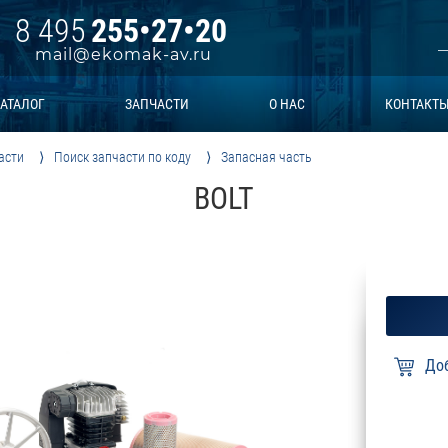
8 495
255•27•20
mail@ekomak-av.ru
АТАЛОГ
ЗАПЧАСТИ
О НАС
КОНТАКТ
асти
Поиск запчасти по коду
Запасная часть
BOLT