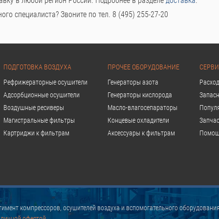
авку в любой регион России. Подробнее в разделе
доставка
.
го специалиста? Звоните по тел. 8 (495) 255-27-20
ПОДГОТОВКА ВОЗДУХА
ПРОЧЕЕ ОБОРУДОВАНИЕ
СЕРВИ
Рефрижераторные осушители
Генераторы азота
Расхо
Адсорбционные осушители
Генераторы кислорода
Запасн
Воздушные ресиверы
Масло-влагосепараторы
Попул
Магистральные фильтры
Концевые охладители
Запчас
Картриджи к фильтрам
Аксессуары к фильтрам
Помощ
имент компрессоров, осушителей воздуха и вспомогательного оборудования
бличной офертой.