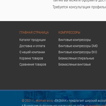
Так-же вы можете оформить дост
Требуется консультация профильно
ГЛАВНАЯ СТРАНИЦА
КОМПРЕССОРЫ
Каталог продукции
Винтовые компрессоры
Доставка и оплата
Винтовые компрессоры DMD
О нашей компании
Винтовые компрессоры EKO
Корзина товаров
Безмасленые спиральные
Сравнение товаров
Безмасленые винтовые
© 2021 г., ekomak-av.ru
«EKOMAK» предлагает широкий ассорт
* Внимание! Информация указанная на сайте
не является пу