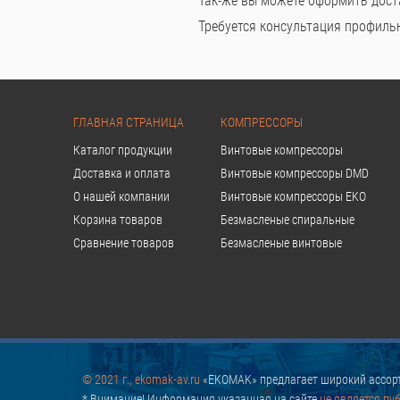
Так-же вы можете оформить дост
Требуется консультация профильно
ГЛАВНАЯ СТРАНИЦА
КОМПРЕССОРЫ
Каталог продукции
Винтовые компрессоры
Доставка и оплата
Винтовые компрессоры DMD
О нашей компании
Винтовые компрессоры EKO
Корзина товаров
Безмасленые спиральные
Сравнение товаров
Безмасленые винтовые
© 2021 г., ekomak-av.ru
«EKOMAK» предлагает широкий ассорт
* Внимание! Информация указанная на сайте
не является пу