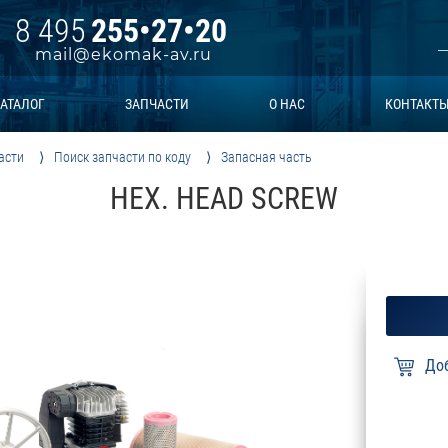
8 495
255•27•20
mail@ekomak-av.ru
АТАЛОГ
ЗАПЧАСТИ
О НАС
КОНТАКТ
асти
Поиск запчасти по коду
Запасная часть
HEX. HEAD SCREW