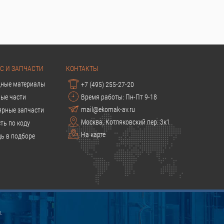
С И ЗАПЧАСТИ
КОНТАКТЫ
дные материалы
+7 (495) 255-27-20
ые части
Время работы: Пн-Пт 9-18
mail@ekomak-av.ru
ярные запчасти
Москва, Котляковский пер. 3к1
ть по коду
На карте
ь в подборе
.