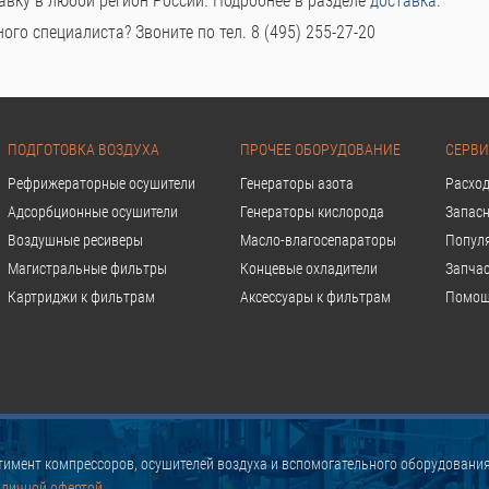
авку в любой регион России. Подробнее в разделе
доставка
.
го специалиста? Звоните по тел. 8 (495) 255-27-20
ПОДГОТОВКА ВОЗДУХА
ПРОЧЕЕ ОБОРУДОВАНИЕ
СЕРВИ
Рефрижераторные осушители
Генераторы азота
Расхо
Адсорбционные осушители
Генераторы кислорода
Запасн
Воздушные ресиверы
Масло-влагосепараторы
Попул
Магистральные фильтры
Концевые охладители
Запчас
Картриджи к фильтрам
Аксессуары к фильтрам
Помощ
имент компрессоров, осушителей воздуха и вспомогательного оборудования
бличной офертой.