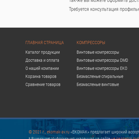
Так-же вы можете оформить дост
Требуется консультация профильно
ГЛАВНАЯ СТРАНИЦА
КОМПРЕССОРЫ
Каталог продукции
Винтовые компрессоры
Доставка и оплата
Винтовые компрессоры DMD
О нашей компании
Винтовые компрессоры EKO
Корзина товаров
Безмасленые спиральные
Сравнение товаров
Безмасленые винтовые
© 2021 г., ekomak-av.ru
«EKOMAK» предлагает широкий ассорт
* Внимание! Информация указанная на сайте
не является пу