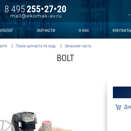
8 495
255•27•20
mail@ekomak-av.ru
АТАЛОГ
ЗАПЧАСТИ
О НАС
КОНТАКТ
асти
Поиск запчасти по коду
Запасная часть
BOLT