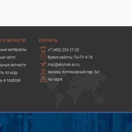
С И ЗАПЧАСТИ
КОНТАКТЫ
дные материалы
+7 (495) 255-27-20
ые части
Время работы: Пн-Пт 9-18
mail@ekomak-av.ru
ярные запчасти
Москва, Котляковский пер. 3к1
ть по коду
На карте
ь в подборе
.