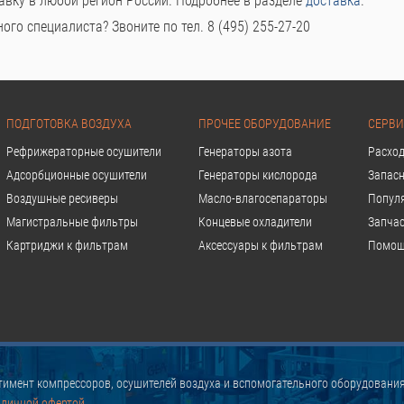
авку в любой регион России. Подробнее в разделе
доставка
.
го специалиста? Звоните по тел. 8 (495) 255-27-20
ПОДГОТОВКА ВОЗДУХА
ПРОЧЕЕ ОБОРУДОВАНИЕ
СЕРВИ
Рефрижераторные осушители
Генераторы азота
Расхо
Адсорбционные осушители
Генераторы кислорода
Запасн
Воздушные ресиверы
Масло-влагосепараторы
Попул
Магистральные фильтры
Концевые охладители
Запчас
Картриджи к фильтрам
Аксессуары к фильтрам
Помощ
имент компрессоров, осушителей воздуха и вспомогательного оборудования
бличной офертой.