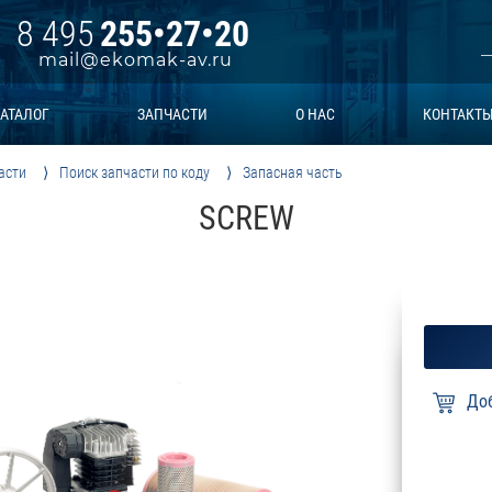
8 495
255•27•20
mail@ekomak-av.ru
АТАЛОГ
ЗАПЧАСТИ
О НАС
КОНТАКТ
асти
Поиск запчасти по коду
Запасная часть
SCREW