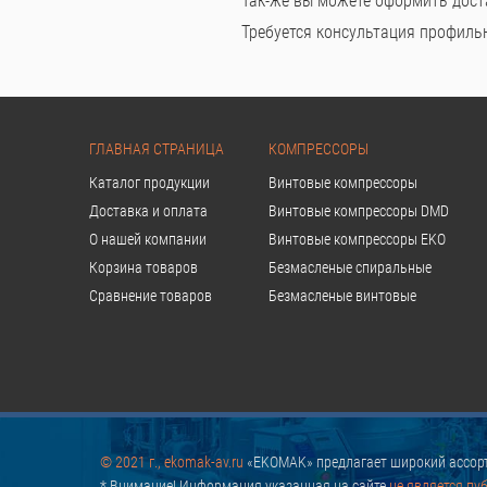
Так-же вы можете оформить дост
Требуется консультация профильно
ГЛАВНАЯ СТРАНИЦА
КОМПРЕССОРЫ
Каталог продукции
Винтовые компрессоры
Доставка и оплата
Винтовые компрессоры DMD
О нашей компании
Винтовые компрессоры EKO
Корзина товаров
Безмасленые спиральные
Сравнение товаров
Безмасленые винтовые
© 2021 г., ekomak-av.ru
«EKOMAK» предлагает широкий ассорт
* Внимание! Информация указанная на сайте
не является пу