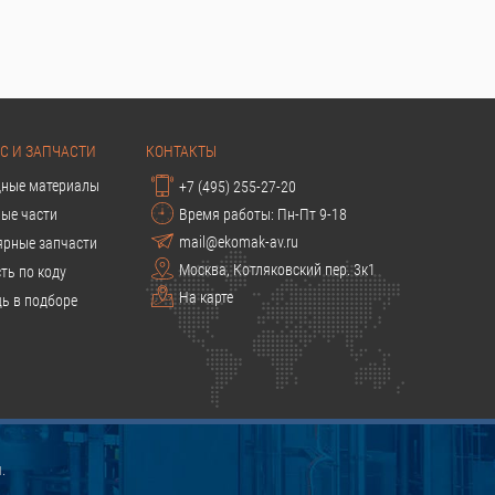
С И ЗАПЧАСТИ
КОНТАКТЫ
дные материалы
+7 (495) 255-27-20
ые части
Время работы: Пн-Пт 9-18
mail@ekomak-av.ru
ярные запчасти
Москва, Котляковский пер. 3к1
ть по коду
На карте
ь в подборе
.