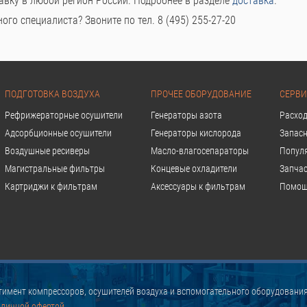
авку в любой регион России. Подробнее в разделе
доставка
.
го специалиста? Звоните по тел. 8 (495) 255-27-20
ПОДГОТОВКА ВОЗДУХА
ПРОЧЕЕ ОБОРУДОВАНИЕ
СЕРВИ
Рефрижераторные осушители
Генераторы азота
Расхо
Адсорбционные осушители
Генераторы кислорода
Запасн
Воздушные ресиверы
Масло-влагосепараторы
Попул
Магистральные фильтры
Концевые охладители
Запчас
Картриджи к фильтрам
Аксессуары к фильтрам
Помощ
имент компрессоров, осушителей воздуха и вспомогательного оборудования
бличной офертой.