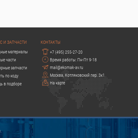
С И ЗАПЧАСТИ
КОНТАКТЫ
дные материалы
+7 (495) 255-27-20
ые части
Время работы: Пн-Пт 9-18
mail@ekomak-av.ru
ярные запчасти
Москва, Котляковский пер. 3к1
ть по коду
На карте
ь в подборе
.