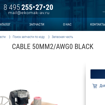
8 495
255•27•20
mail@ekomak-av.ru
АТАЛОГ
ЗАПЧАСТИ
О НАС
КОНТАКТ
асти
Поиск запчасти по коду
Запасная часть
CABLE 50MM2/AWG0 BLACK