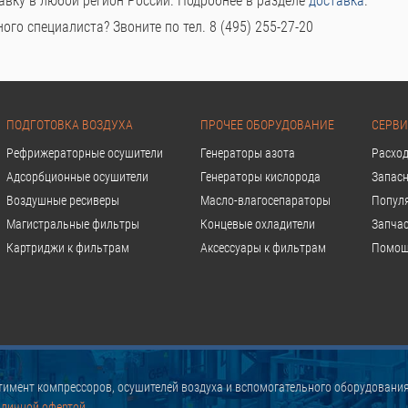
авку в любой регион России. Подробнее в разделе
доставка
.
го специалиста? Звоните по тел. 8 (495) 255-27-20
ПОДГОТОВКА ВОЗДУХА
ПРОЧЕЕ ОБОРУДОВАНИЕ
СЕРВИ
Рефрижераторные осушители
Генераторы азота
Расхо
Адсорбционные осушители
Генераторы кислорода
Запасн
Воздушные ресиверы
Масло-влагосепараторы
Попул
Магистральные фильтры
Концевые охладители
Запчас
Картриджи к фильтрам
Аксессуары к фильтрам
Помощ
имент компрессоров, осушителей воздуха и вспомогательного оборудования
бличной офертой.