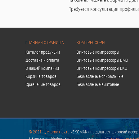
Так-же вы можете оформить дост
Требуется консультация профильно
ГЛАВНАЯ СТРАНИЦА
КОМПРЕССОРЫ
Каталог продукции
Винтовые компрессоры
Доставка и оплата
Винтовые компрессоры DMD
О нашей компании
Винтовые компрессоры EKO
Корзина товаров
Безмасленые спиральные
Сравнение товаров
Безмасленые винтовые
© 2021 г., ekomak-av.ru
«EKOMAK» предлагает широкий ассорт
* Внимание! Информация указанная на сайте
не является пу