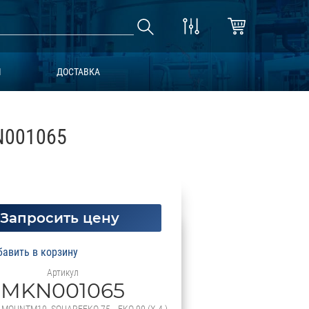
Ы
ДОСТАВКА
N001065
Запросить цену
Артикул
MKN001065
 MOUNTM10, SQUAREEKO 75….EKO 90 (X 4 )