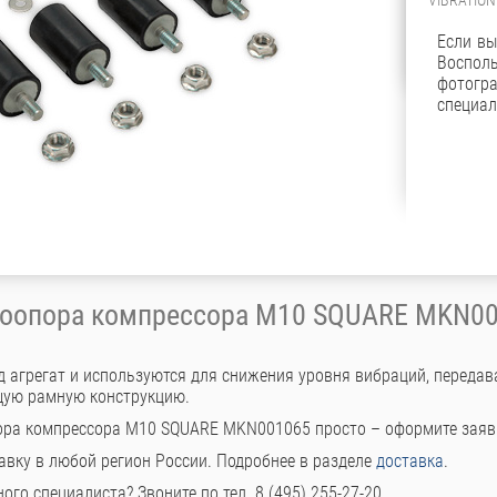
Если вы
Воспол
фотог
специал
оопора компрессора M10 SQUARE MKN0
 агрегат и используются для снижения уровня вибраций, передав
щую рамную конструкцию.
ора компрессора M10 SQUARE MKN001065 просто – оформите заяв
авку в любой регион России. Подробнее в разделе
доставка
.
го специалиста? Звоните по тел. 8 (495) 255-27-20