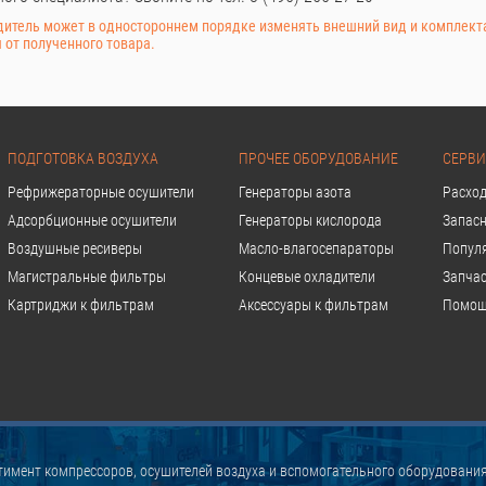
итель может в одностороннем порядке изменять внешний вид и комплект
 от полученного товара.
ПОДГОТОВКА ВОЗДУХА
ПРОЧЕЕ ОБОРУДОВАНИЕ
СЕРВИ
Рефрижераторные осушители
Генераторы азота
Расхо
Адсорбционные осушители
Генераторы кислорода
Запасн
Воздушные ресиверы
Масло-влагосепараторы
Попул
Магистральные фильтры
Концевые охладители
Запчас
Картриджи к фильтрам
Аксессуары к фильтрам
Помощ
имент компрессоров, осушителей воздуха и вспомогательного оборудования