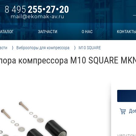
8 495
255•27•20
mail@ekomak-av.ru
АТАЛОГ
ЗАПЧАСТИ
О НАС
КОНТАКТ
асти
Виброопоры для компрессора
M10 SQUARE
пора компрессора M10 SQUARE MK
VIBRATION