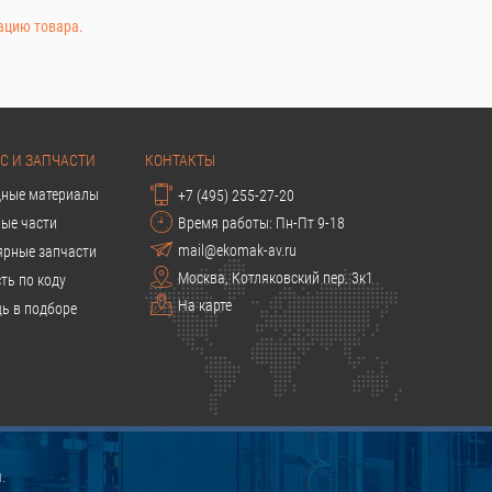
ацию товара.
С И ЗАПЧАСТИ
КОНТАКТЫ
дные материалы
+7 (495) 255-27-20
ые части
Время работы: Пн-Пт 9-18
mail@ekomak-av.ru
ярные запчасти
Москва, Котляковский пер. 3к1
ть по коду
На карте
ь в подборе
.