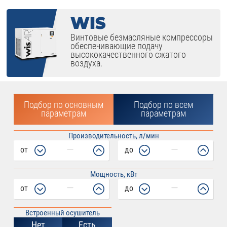
WIS
Винтовые безмасляные компрессоры
обеспечивающие подачу
высококачественного сжатого
воздуха.
Подбор по основным
Подбор по всем
параметрам
параметрам
Производительность, л/мин
от
до
Мощность, кВт
от
до
Встроенный осушитель
Нет
Есть