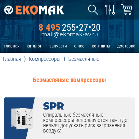
8 495
255•27•20
mail@ekomak-av.ru
главная
каталог
запчасти
о нас
контакты
доставка
Главная
Компрессоры
Безмасляные
Безмасляные компрессоры
SPR
Спиральные безмасляные
компрессоры используются там, где
нельзя допускать риск загрязнения
воздуха.